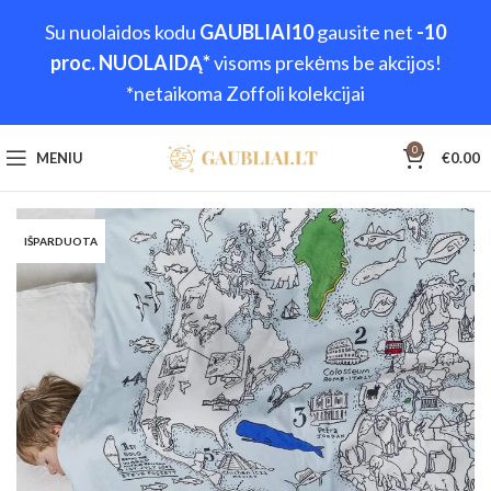
Su nuolaidos kodu
GAUBLIAI10
gausite net
-10
proc. NUOLAIDĄ*
visoms prekėms be akcijos!
*netaikoma Zoffoli kolekcijai
0
MENIU
€
0.00
IŠPARDUOTA