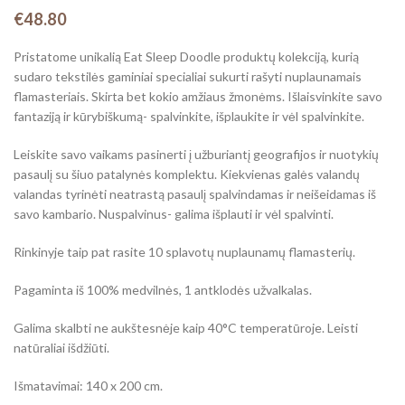
€
48.80
Pristatome unikalią Eat Sleep Doodle produktų kolekciją, kurią
sudaro tekstilės gaminiai specialiai sukurti rašyti nuplaunamais
flamasteriais. Skirta bet kokio amžiaus žmonėms. Išlaisvinkite savo
fantaziją ir kūrybiškumą- spalvinkite, išplaukite ir vėl spalvinkite.
Leiskite savo vaikams pasinerti į užburiantį geografijos ir nuotykių
pasaulį su šiuo patalynės komplektu. Kiekvienas galės valandų
valandas tyrinėti neatrastą pasaulį spalvindamas ir neišeidamas iš
savo kambario. Nuspalvinus- galima išplauti ir vėl spalvinti.
Rinkinyje taip pat rasite 10 splavotų nuplaunamų flamasterių.
Pagaminta iš 100% medvilnės, 1 antklodės užvalkalas.
Galima skalbti ne aukštesnėje kaip 40°C temperatūroje. Leisti
natūraliai išdžiūti.
Išmatavimai: 140 x 200 cm.