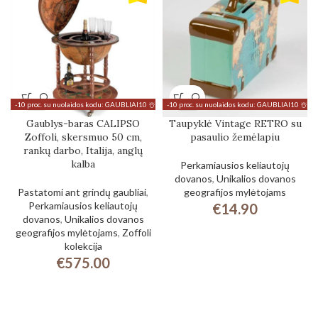
-10 proc. su nuolaidos kodu: GAUBLIAI10 ☃️
-10 proc. su nuolaidos kodu: GAUBLIAI10 ☃️
Gaublys-baras CALIPSO
Taupyklė Vintage RETRO su
Zoffoli, skersmuo 50 cm,
pasaulio žemėlapiu
rankų darbo, Italija, anglų
kalba
Perkamiausios keliautojų
dovanos
,
Unikalios dovanos
Pastatomi ant grindų gaubliai
,
geografijos mylėtojams
Perkamiausios keliautojų
€
14.90
dovanos
,
Unikalios dovanos
geografijos mylėtojams
,
Zoffoli
kolekcija
€
575.00